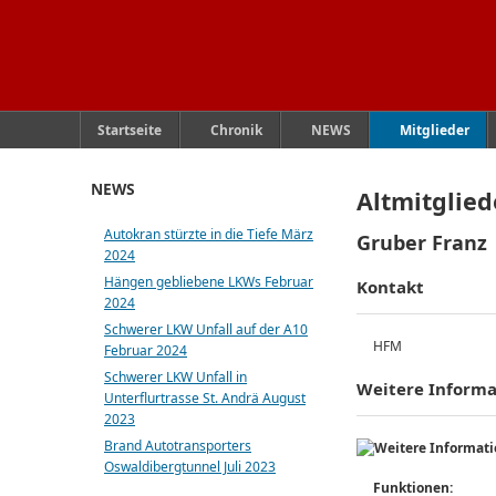
Startseite
Chronik
NEWS
Mitglieder
NEWS
Altmitglied
Autokran stürzte in die Tiefe März
Gruber Franz
2024
Hängen gebliebene LKWs Februar
Kontakt
2024
Schwerer LKW Unfall auf der A10
HFM
Februar 2024
Schwerer LKW Unfall in
Weitere Inform
Unterflurtrasse St. Andrä August
2023
Brand Autotransporters
Oswaldibergtunnel Juli 2023
Funktionen: