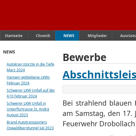
Startseite
Chronik
NEWS
Mitglieder
Ausrüst
NEWS
Bewerbe
Autokran stürzte in die Tiefe
Abschnittslei
März 2024
Hängen gebliebene LKWs
Februar 2024
Schwerer LKW Unfall auf der
A10 Februar 2024
Bei strahlend blaue
Schwerer LKW Unfall in
Unterflurtrasse St. Andrä
am Samstag, den 17. J
August 2023
Feuerwehr Drobollach 
Brand Autotransporters
Oswaldibergtunnel Juli 2023